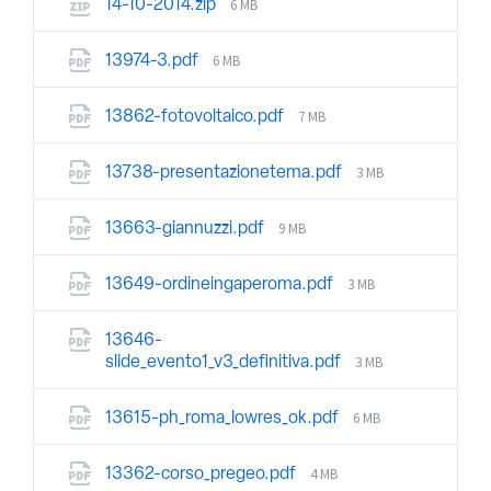
6 MB
14-10-2014.zip
6 MB
13974-3.pdf
7 MB
13862-fotovoltaico.pdf
3 MB
13738-presentazionetema.pdf
9 MB
13663-giannuzzi.pdf
3 MB
13649-ordineingaperoma.pdf
13646-
3 MB
slide_evento1_v3_definitiva.pdf
6 MB
13615-ph_roma_lowres_ok.pdf
4 MB
13362-corso_pregeo.pdf