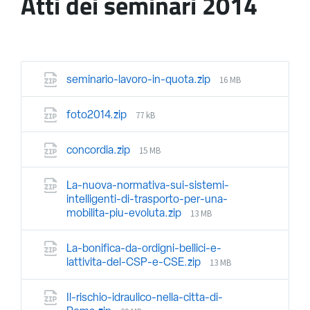
Atti dei seminari 2014
16 MB
seminario-lavoro-in-quota.zip
77 kB
foto2014.zip
15 MB
concordia.zip
La-nuova-normativa-sui-sistemi-
intelligenti-di-trasporto-per-una-
13 MB
mobilita-piu-evoluta.zip
La-bonifica-da-ordigni-bellici-e-
13 MB
lattivita-del-CSP-e-CSE.zip
Il-rischio-idraulico-nella-citta-di-