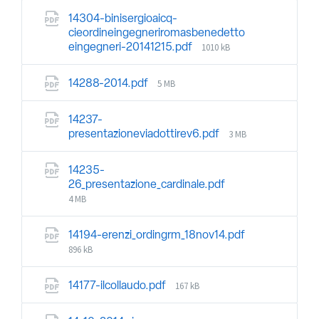
14304-binisergioaicq-
cieordineingegneriromasbenedetto
1010 kB
eingegneri-20141215.pdf
5 MB
14288-2014.pdf
14237-
3 MB
presentazioneviadottirev6.pdf
14235-
26_presentazione_cardinale.pdf
4 MB
14194-erenzi_ordingrm_18nov14.pdf
896 kB
167 kB
14177-ilcollaudo.pdf