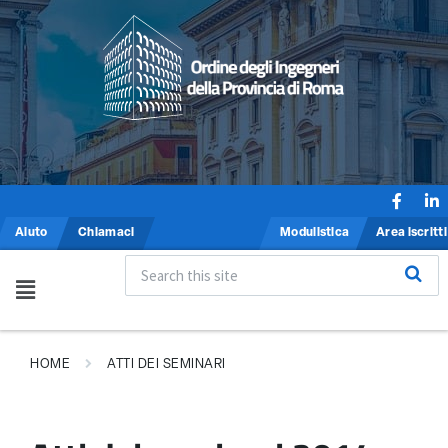
Aiuto
Chiamaci
Modulistica
Area iscritti
HOME
ATTI DEI SEMINARI