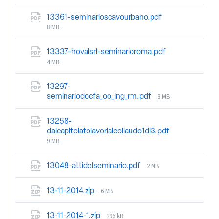
13361-seminarioscavourbano.pdf
8 MB
13337-hovalsrl-seminarioroma.pdf
4 MB
13297-
3 MB
seminariodocfa_oo_ing_rm.pdf
13258-
dalcapitolatolavorialcollaudo1di3.pdf
9 MB
2 MB
13048-attidelseminario.pdf
6 MB
13-11-2014.zip
296 kB
13-11-2014-1.zip