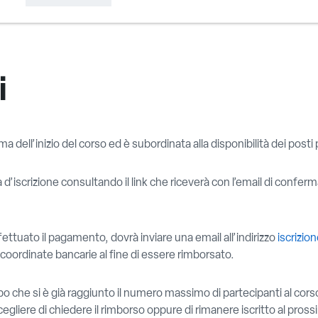
i
ma dell’inizio del corso ed è subordinata alla disponibilità dei posti p
sta d’iscrizione consultando il link che riceverà con l’email di conf
fettuato il pagamento, dovrà inviare una email all’indirizzo
iscrizio
e coordinate bancarie al fine di essere rimborsato.
po che si è già raggiunto il numero massimo di partecipanti al cors
egliere di chiedere il rimborso oppure di rimanere iscritto al pross