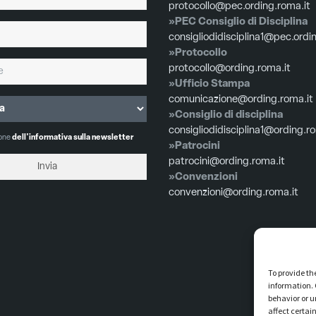
protocollo@pec.ording.roma.it
»PEC Consiglio di Disciplina
consigliodidisciplina1@pec.ordi
»Protocollo
protocollo@ording.roma.it
»Ufficio Stampa
comunicazione@ording.roma.it
»Consiglio di disciplina
consigliodidisciplina1@ording.r
ione
dell'informativa sulla newsletter
»Patrocini
patrocini@ording.roma.it
»Convenzioni
convenzioni@ording.roma.it
To provide th
information. 
behavior or u
affect certai