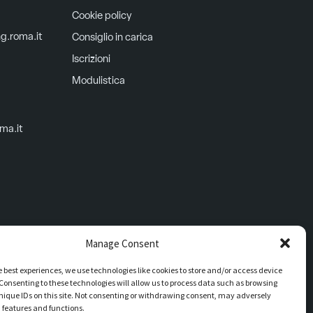
Cookie policy
ng.roma.it
Consiglio in carica
Iscrizioni
Modulistica
oma.it
Manage Consent
e best experiences, we use technologies like cookies to store and/or access device
Consenting to these technologies will allow us to process data such as browsing
nique IDs on this site. Not consenting or withdrawing consent, may adversely
n features and functions.