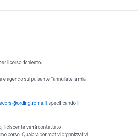
er il corso richiesto.
erma e agendo sul pulsante “annullate la mia
necorsi@ording.roma.it
specificando il
o, il discente verrà contattato
imo corso. Qualora per motivi organizzativi