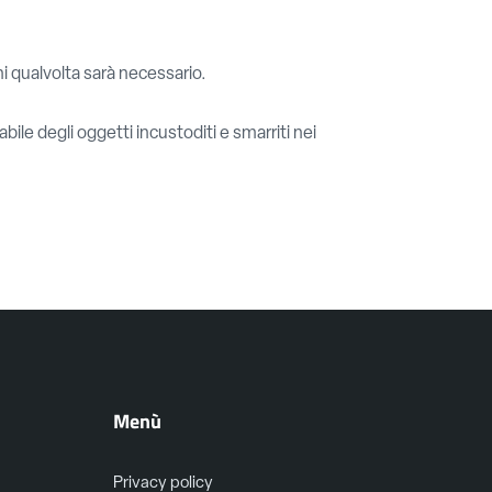
gni qualvolta sarà necessario.
sabile degli oggetti incustoditi e smarriti nei
Menù
Privacy policy