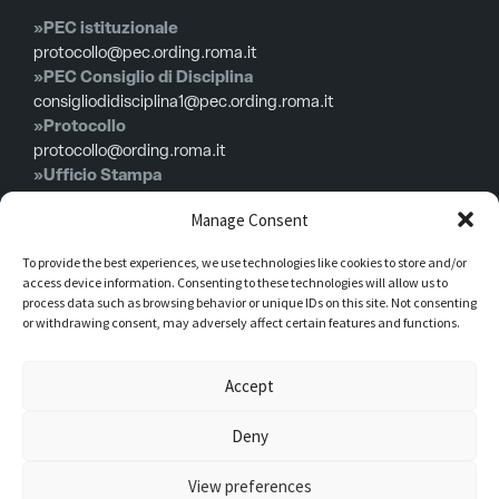
»PEC istituzionale
protocollo@pec.ording.roma.it
»PEC Consiglio di Disciplina
consigliodidisciplina1@pec.ording.roma.it
»Protocollo
protocollo@ording.roma.it
»Ufficio Stampa
comunicazione@ording.roma.it
Manage Consent
»Consiglio di disciplina
consigliodidisciplina1@ording.roma.it
To provide the best experiences, we use technologies like cookies to store and/or
»Patrocini
access device information. Consenting to these technologies will allow us to
patrocini@ording.roma.it
process data such as browsing behavior or unique IDs on this site. Not consenting
or withdrawing consent, may adversely affect certain features and functions.
»Convenzioni
convenzioni@ording.roma.it
Accept
Menù
Deny
View preferences
Privacy policy