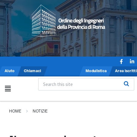
Aiuto
Chiamaci
Modulistica
Area iscritti
HOME
NOTIZIE