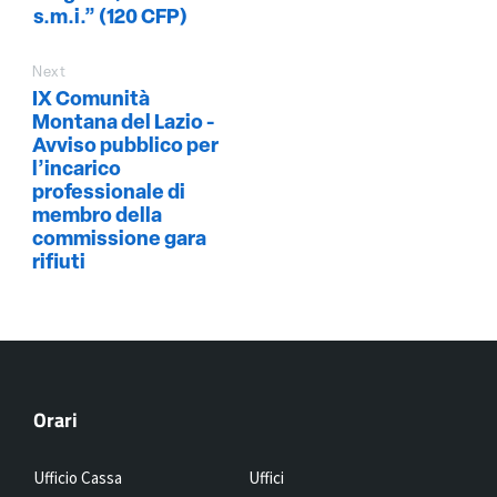
s.m.i.” (120 CFP)
Next
IX Comunità
Montana del Lazio -
Avviso pubblico per
l’incarico
professionale di
membro della
commissione gara
rifiuti
Orari
Ufficio Cassa
Uffici