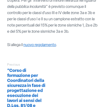
d’opera. Per gli
“Interventi di minore rilevanza nei riguardi
della pubblica incolumità
” è previsto comunque il
controllo per le classi d’uso III e IV delle zone 3a e 3b e
per le classi d’uso I e II su un campione estratto con le
note percentuali del 15% per le zone sismiche 1, 2a e 2b
e del 5% per le zone sismiche 3a e 3b.
Si allega il
nuovo regolamento
.
Previous
“Corso di
formazione per
Coordinatori della
sicurezza in fase di
progettazione ed
esecuzione dei
lavori ai sensi del
D.Lgs. 81/08 e