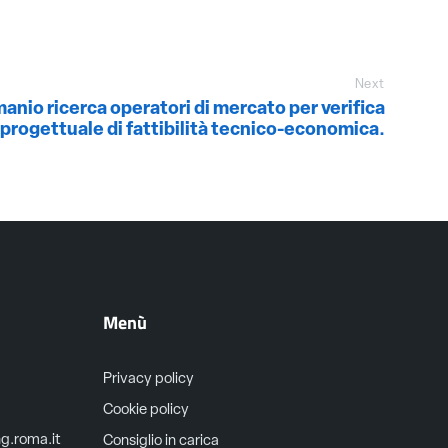
Next
anio ricerca operatori di mercato per verifica
o progettuale di fattibilità tecnico-economica.
Menù
Privacy policy
Cookie policy
ng.roma.it
Consiglio in carica