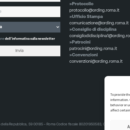
»Protocollo
protocollo@ording.roma.it
»Ufficio Stampa
comunicazione@ording.roma.it
»Consiglio di disciplina
consigliodidisciplina1@ording.r
ione
dell'informativa sulla newsletter
»Patrocini
patrocini@ording.roma.it
»Convenzioni
convenzioni@ording.roma.it
To provide th
information. 
behavior or u
affect certai
zza della Repubblica, 59 00185 – Roma Codice fiscale 80201950583, Codice univoco 
A