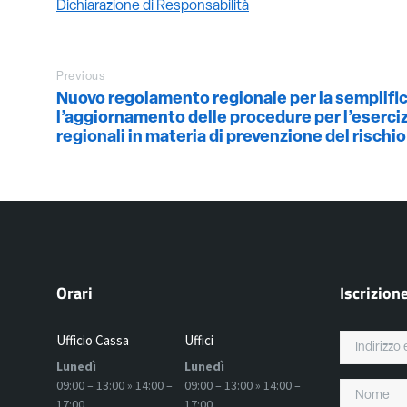
Dichiarazione di Responsabilità
Previous
Nuovo regolamento regionale per la semplifi
l’aggiornamento delle procedure per l’eserciz
regionali in materia di prevenzione del rischi
Orari
Iscrizion
Ufficio Cassa
Uffici
Lunedì
Lunedì
09:00 – 13:00 » 14:00 –
09:00 – 13:00 » 14:00 –
17:00
17:00