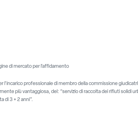
agine di mercato per l’affidamento
per l’incarico professionale di membro della commissione giudicatr
te più vantaggiosa, del: “servizio di raccolta dei rifiuti solidi urba
a di 3 + 2 anni”.