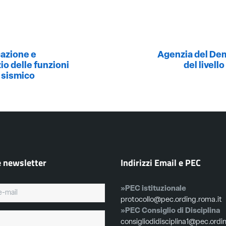
cazione e
Agenzia del Dem
io delle funzioni
del livell
o sismico
e newsletter
Indirizzi Email e PEC
»PEC istituzionale
protocollo@pec.ording.roma.it
»PEC Consiglio di Disciplina
consigliodidisciplina1@pec.ordi