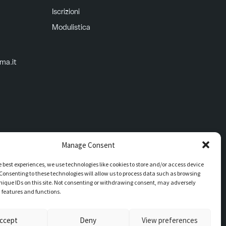
Iscrizioni
Modulistica
oma.it
Manage Consent
e best experiences, we use technologies like cookies to store and/or access device
Consenting to these technologies will allow us to process data such as browsing
nique IDs on this site. Not consenting or withdrawing consent, may adversely
n features and functions.
d’ufficio UFMV3C
ccept
Deny
View preferences