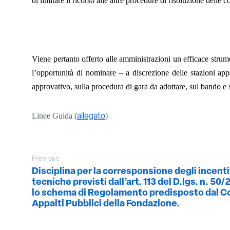
di limitare il ricorso alle altre procedure di risoluzione delle
Viene pertanto offerto alle amministrazioni un efficace strume
l’opportunità di nominare – a discrezione delle stazioni appal
approvativo, sulla procedura di gara da adottare, sul bando e 
Linee Guida (
)
allegato
Previous
Disciplina per la corresponsione degli incentiv
tecniche previsti dall’art. 113 del D.lgs. n. 50/
lo schema di Regolamento predisposto dal C
Appalti Pubblici della Fondazione.