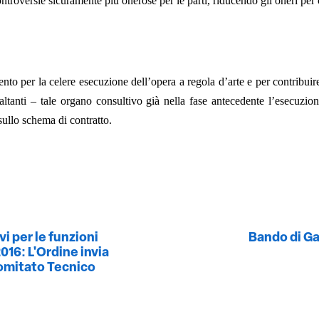
 controversie sicuramente più onerose per le parti, riducendo gli oneri per
nto per la celere esecuzione dell’opera a regola d’arte e per contribui
tanti – tale organo consultivo già nella fase antecedente l’esecuzione,
sullo schema di contratto.
i per le funzioni
Bando di Gar
2016: L'Ordine invia
omitato Tecnico