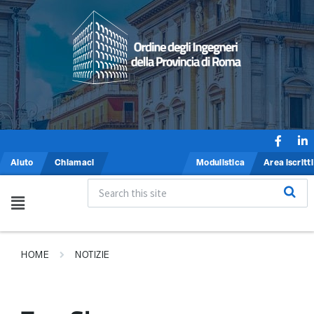
Aiuto
Chiamaci
Modulistica
Area iscritti
HOME
NOTIZIE