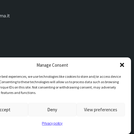
oma.it
Manage Consent
e best experiences, we use technologies like cookies to store and/or access device
Consenting to these technologies will allow us to process data such as browsing
nique IDs on this site. Not consenting or withdrawing consent, may adversely
n features and functions.
d’ufficio UFMV3C
ccept
Deny
View preferences
Privacy policy