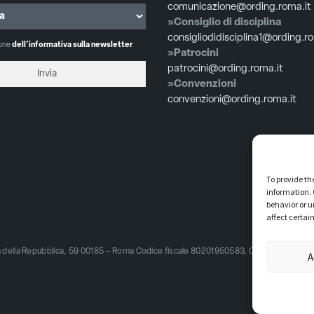
comunicazione@ording.roma.it
»Consiglio di disciplina
consigliodidisciplina1@ording.r
ione
dell'informativa sulla newsletter
»Patrocini
patrocini@ording.roma.it
»Convenzioni
convenzioni@ording.roma.it
To provide th
information. 
behavior or u
affect certai
zza della Repubblica, 59 00185 – Roma Codice fiscale 80201950583, Codice univoco 
A