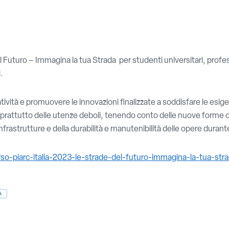
 Futuro – Immagina la tua Strada per studenti universitari, profess
.
eatività e promuovere le innovazioni finalizzate a soddisfare le esig
 soprattutto delle utenze deboli, tenendo conto delle nuove forme di
frastrutture e della durabilità e manutenibilità delle opere durante l
orso-piarc-italia-2023-le-strade-del-futuro-immagina-la-tua-str
A