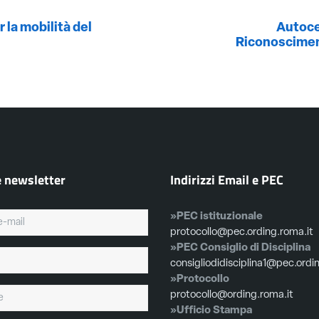
 la mobilità del
Autoce
Riconosciment
e newsletter
Indirizzi Email e PEC
»PEC istituzionale
protocollo@pec.ording.roma.it
»PEC Consiglio di Disciplina
consigliodidisciplina1@pec.ordi
»Protocollo
protocollo@ording.roma.it
»Ufficio Stampa