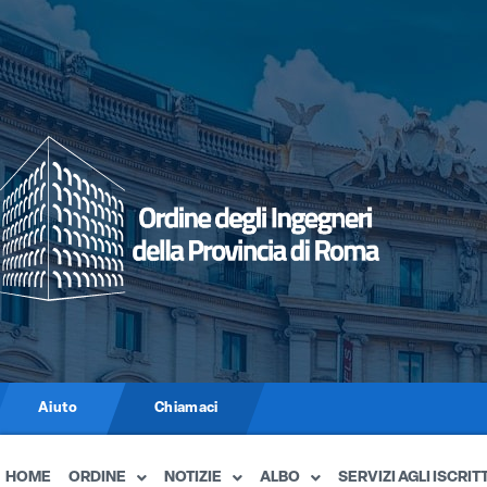
Aiuto
Chiamaci
HOME
ORDINE
NOTIZIE
ALBO
SERVIZI AGLI ISCRITT