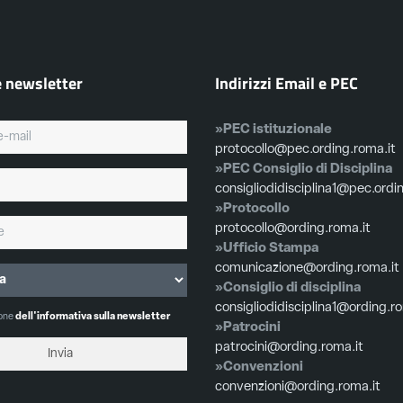
e newsletter
Indirizzi Email e PEC
»PEC istituzionale
protocollo@pec.ording.roma.it
»PEC Consiglio di Disciplina
consigliodidisciplina1@pec.ordi
»Protocollo
protocollo@ording.roma.it
»Ufficio Stampa
comunicazione@ording.roma.it
»Consiglio di disciplina
consigliodidisciplina1@ording.r
ione
dell'informativa sulla newsletter
»Patrocini
patrocini@ording.roma.it
»Convenzioni
convenzioni@ording.roma.it