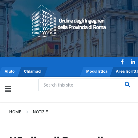
Aiuto
Chiamaci
Modulistica
Area iscritti
HOME
NOTIZIE