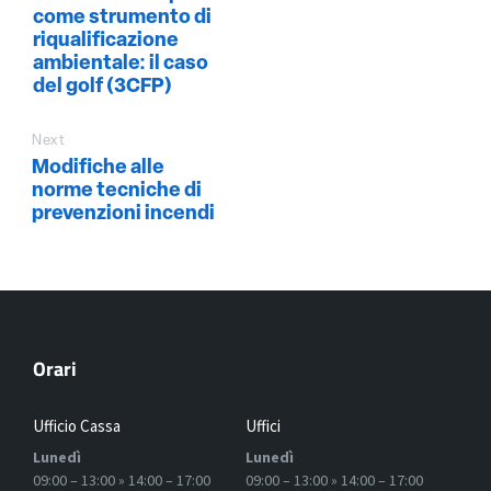
come strumento di
riqualificazione
ambientale: il caso
del golf (3CFP)
Next
Modifiche alle
norme tecniche di
prevenzioni incendi
Orari
Ufficio Cassa
Uffici
Lunedì
Lunedì
09:00 – 13:00 » 14:00 – 17:00
09:00 – 13:00 » 14:00 – 17:00