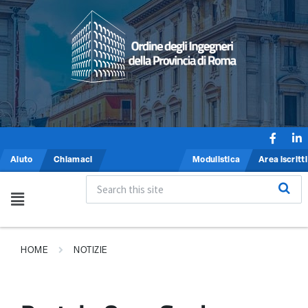
Aiuto
Chiamaci
Modulistica
Area iscritti
HOME
NOTIZIE