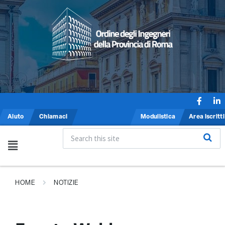
Aiuto
Chiamaci
Modulistica
Area iscritti
HOME
NOTIZIE