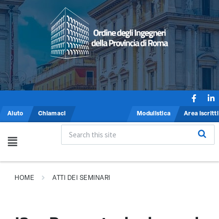
Aiuto
Chiamaci
Modulistica
Area iscritti
HOME
ATTI DEI SEMINARI