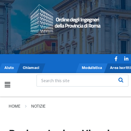
Aiuto
Chiamaci
Modulistica
Area iscritti
HOME
NOTIZIE