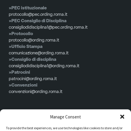
»PEC istituzionale
protocollo@pec.ording.roma.it
»PEC Consiglio di Disciplina
consigliodidisciplina1@pec.ording.roma.it
»Protocollo
protocollo@ording.roma.it
»Ufficio Stampa
comunicazione@ording.roma.it
»Consiglio di disciplina
consigliodidisciplina1@ording.roma.it
»Patrocini
patrocini@ording.roma.it
»Convenzioni
convenzioni@ording.roma.it
Menù
Manage Consent
To provide the best experiences, we use technologies like cookies to store and/or
Privacy policy