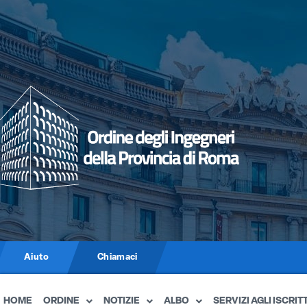
Aiuto
Chiamaci
HOME
ORDINE
NOTIZIE
ALBO
SERVIZI AGLI ISCRITT