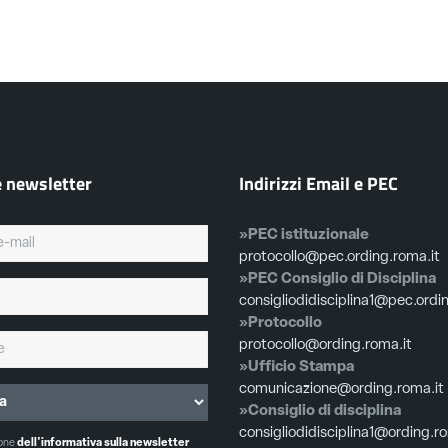
e newsletter
Indirizzi Email e PEC
»PEC istituzionale
protocollo@pec.ording.roma.it
»PEC Consiglio di Disciplina
consigliodidisciplina1@pec.ordi
»Protocollo
protocollo@ording.roma.it
»Ufficio Stampa
comunicazione@ording.roma.it
»Consiglio di disciplina
consigliodidisciplina1@ording.r
ione
dell'informativa sulla newsletter