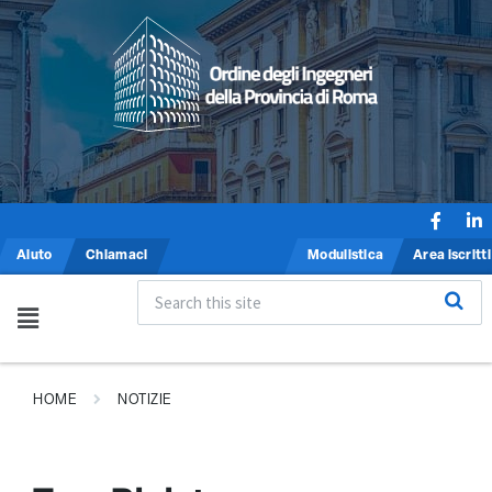
Aiuto
Chiamaci
Modulistica
Area iscritti
HOME
NOTIZIE