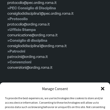
protocollo@pec.ording.roma.it
»PEC Consiglio di Disciplina
consigliodidisciplina1@pec.ording.roma.it
»Protocollo
protocollo@ording.roma.it
»Ufficio Stampa
comunicazione@ording.roma.it
»Consiglio di disciplina
consigliodidisciplina1@ording.roma.it
»Patrocini
patrocini@ording.roma.it
»Convenzioni
convenzioni@ording.roma.it
Menù
Manage Consent
To provide the best experiences, we use technologies like cookies to store and/or
Privacy policy
access device information. Consenting to these technologies will allow us to
Cookie policy
process data such as browsing behavior or unique IDs on this site. Not consenting