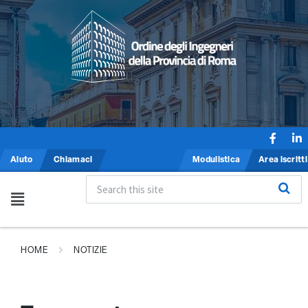
Aiuto
Chiamaci
Modulistica
Area iscritti
HOME
NOTIZIE