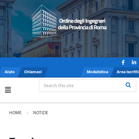
Aiuto
Chiamaci
Modulistica
Area iscritti
HOME
NOTIZIE