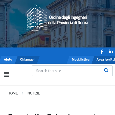
Aiuto
Chiamaci
Modulistica
Area iscritti
HOME
NOTIZIE