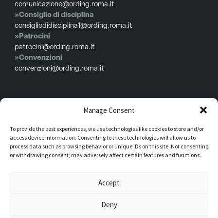
comunicazione@ording.roma.it
»Consiglio di disciplina
consigliodidisciplina1@ording.roma.it
»Patrocini
patrocini@ording.roma.it
»Convenzioni
convenzioni@ording.roma.it
Menù
Manage Consent
To provide the best experiences, we use technologies like cookies to store and/or
Privacy policy
access device information. Consenting to these technologies will allow us to
Cookie policy
process data such as browsing behavior or unique IDs on this site. Not consenting
or withdrawing consent, may adversely affect certain features and functions.
Consiglio in carica
Iscrizioni
Accept
Modulistica
Deny