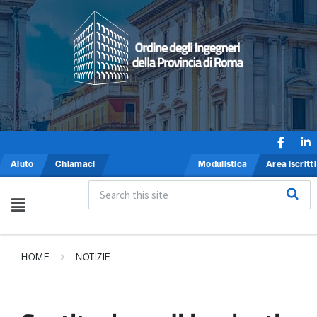
Aiuto
Chiamaci
Modulistica
Area iscritti
HOME
NOTIZIE