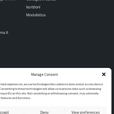
Iscrizioni
Modulistica
oma.it
Manage Consent
e best experiences, we use technologies like cookies to store and/or access device
Consenting to these technologies will allow us to process data such as browsing
nique IDs on this site. Not consenting or withdrawing consent, may adversely
n features and functions.
d’ufficio UFMV3C
ccept
Deny
View preferences