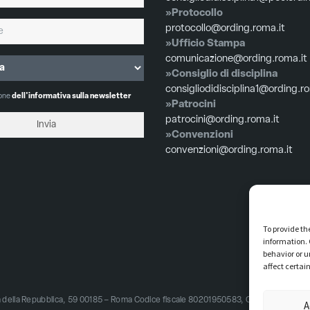
»Protocollo
protocollo@ording.roma.it
»Ufficio Stampa
comunicazione@ording.roma.it
»Consiglio di disciplina
consigliodidisciplina1@ording.r
ione
dell'informativa sulla newsletter
»Patrocini
patrocini@ording.roma.it
»Convenzioni
convenzioni@ording.roma.it
To provide th
information. 
behavior or u
affect certai
zza della Repubblica, 59 00185 – Roma Codice fiscale 80201950583, Codice univoco 
A