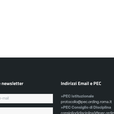
ontone Outlet
Doppelgänger
e newsletter
Indirizzi Email e PEC
»PEC istituzionale
protocollo@pec.ording.roma.it
»PEC Consiglio di Disciplina
consigliodidisciplina1@pec.ordi