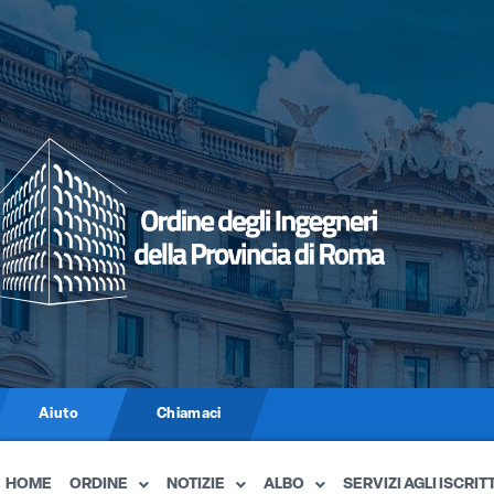
Aiuto
Chiamaci
HOME
ORDINE
NOTIZIE
ALBO
SERVIZI AGLI ISCRITT