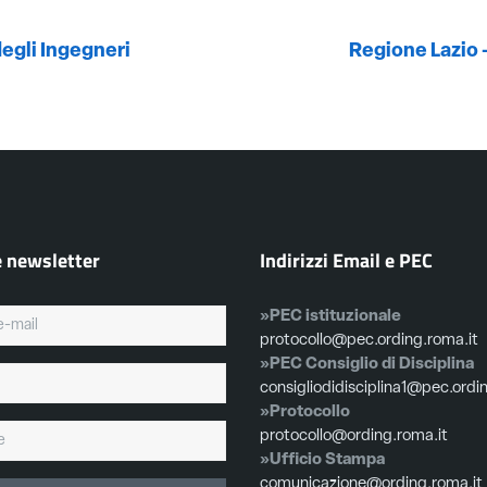
degli Ingegneri
Regione Lazio -
e newsletter
Indirizzi Email e PEC
»PEC istituzionale
protocollo@pec.ording.roma.it
»PEC Consiglio di Disciplina
consigliodidisciplina1@pec.ordi
»Protocollo
protocollo@ording.roma.it
»Ufficio Stampa
comunicazione@ording.roma.it