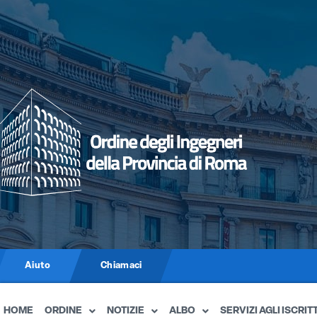
Aiuto
Chiamaci
HOME
ORDINE
NOTIZIE
ALBO
SERVIZI AGLI ISCRITT