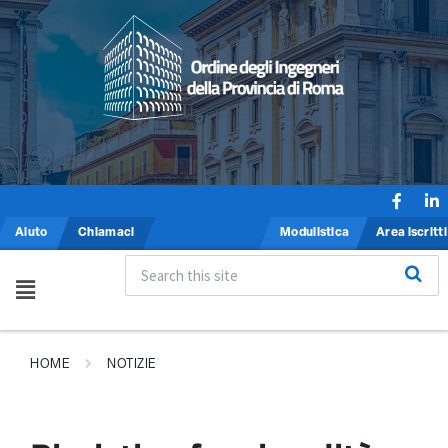
Aiuto
Chiamaci
Modulistica
Area iscritti
HOME
NOTIZIE