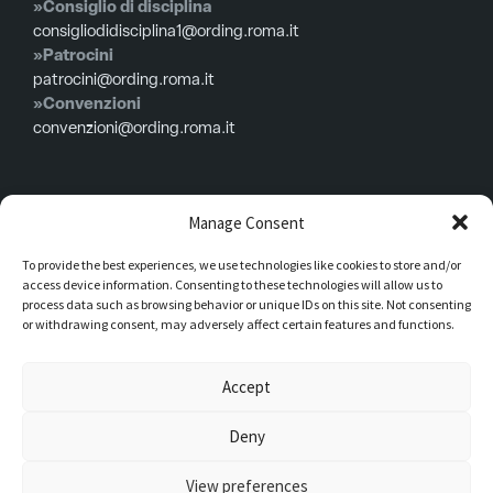
»Consiglio di disciplina
consigliodidisciplina1@ording.roma.it
»Patrocini
patrocini@ording.roma.it
»Convenzioni
convenzioni@ording.roma.it
Menù
Manage Consent
To provide the best experiences, we use technologies like cookies to store and/or
Privacy policy
access device information. Consenting to these technologies will allow us to
Cookie policy
process data such as browsing behavior or unique IDs on this site. Not consenting
or withdrawing consent, may adversely affect certain features and functions.
Consiglio in carica
Iscrizioni
Accept
Modulistica
Deny
Dati legali Piazza della Repubblica, 59 00185 – Roma Codice fiscale
View preferences