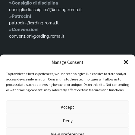
»Consiglio di disciplina
consigliodidisciplina1@ording.roma.it
»Patrocini
patrocini@ording.roma.it
»Convenzioni
convenzioni@ording.roma.it
Menù
Manage Consent
To provide the best experiences, we use technologies like cookies to store and/or
Privacy policy
access device information. Consenting to these technologies will allow us to
Cookie policy
process data such as browsing behavior or unique IDs on this site. Not consenting
or withdrawing consent, may adversely affect certain features and functions.
Consiglio in carica
Iscrizioni
Accept
Modulistica
Deny
Dati legali Piazza della Repubblica, 59 00185 – Roma Codice fiscale
View preferences