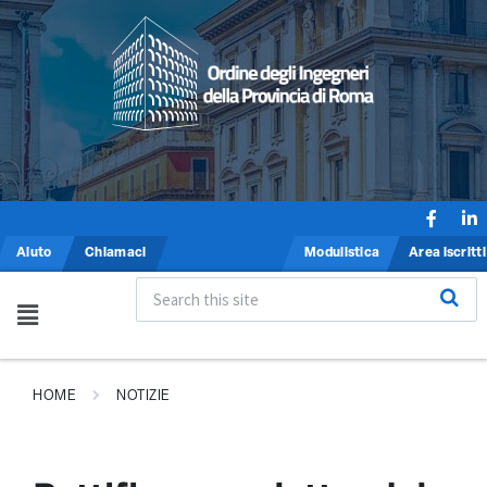
Aiuto
Chiamaci
Modulistica
Area iscritti
HOME
NOTIZIE