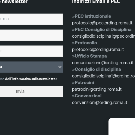
e newsletter
Indirizzi Email e PEC
»PEC istituzionale
protocollo@pec.ording.roma.it
»PEC Consiglio di Disciplina
consigliodidisciplina1@pec.ordi
»Protocollo
protocollo@ording.roma.it
»Ufficio Stampa
comunicazione@ording.roma.it
»Consiglio di disciplina
consigliodidisciplina1@ording.r
ione
dell'informativa sulla newsletter
»Patrocini
patrocini@ording.roma.it
»Convenzioni
convenzioni@ording.roma.it