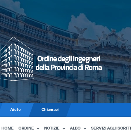
Aiuto
Chiamaci
HOME
ORDINE
NOTIZIE
ALBO
SERVIZI AGLI ISCRITT