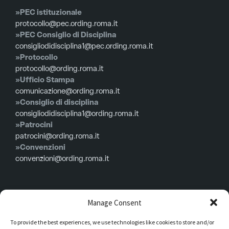
»PEC istituzionale
protocollo@pec.ording.roma.it
»PEC Consiglio di Disciplina
consigliodidisciplina1@pec.ording.roma.it
»Protocollo
protocollo@ording.roma.it
»Ufficio Stampa
comunicazione@ording.roma.it
»Consiglio di disciplina
consigliodidisciplina1@ording.roma.it
»Patrocini
patrocini@ording.roma.it
»Convenzioni
convenzioni@ording.roma.it
Menù
Manage Consent
To provide the best experiences, we use technologies like cookies to store and/or
Privacy policy