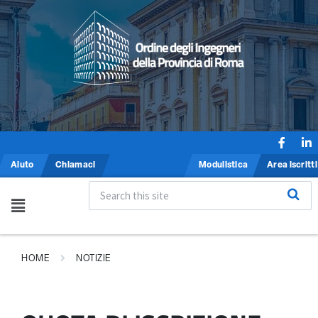
Aiuto
Chiamaci
Modulistica
Area iscritti
HOME
NOTIZIE