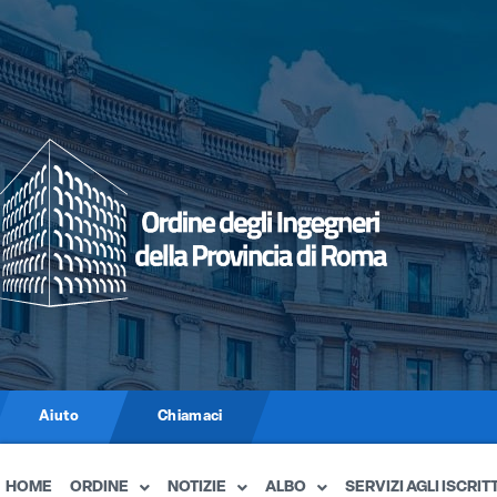
Aiuto
Chiamaci
HOME
ORDINE
NOTIZIE
ALBO
SERVIZI AGLI ISCRITT