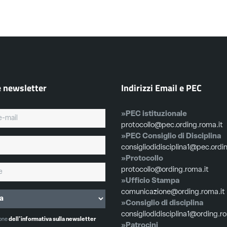
e newsletter
Indirizzi Email e PEC
»PEC istituzionale
protocollo@pec.ording.roma.it
»PEC Consiglio di Disciplina
consigliodidisciplina1@pec.ordi
»Protocollo
protocollo@ording.roma.it
»Ufficio Stampa
comunicazione@ording.roma.it
»Consiglio di disciplina
consigliodidisciplina1@ording.r
ione
dell'informativa sulla newsletter
»Patrocini