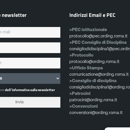
e newsletter
Indirizzi Email e PEC
»PEC istituzionale
protocollo@pec.ording.roma.it
»PEC Consiglio di Disciplina
consigliodidisciplina1@pec.ordi
»Protocollo
protocollo@ording.roma.it
»Ufficio Stampa
comunicazione@ording.roma.it
»Consiglio di disciplina
consigliodidisciplina1@ording.r
ione
dell'informativa sulla newsletter
»Patrocini
patrocini@ording.roma.it
»Convenzioni
convenzioni@ording.roma.it