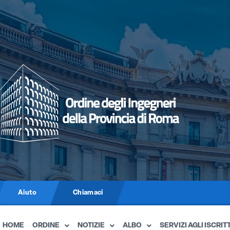
Aiuto
Chiamaci
HOME
ORDINE
NOTIZIE
ALBO
SERVIZI AGLI ISCRITT