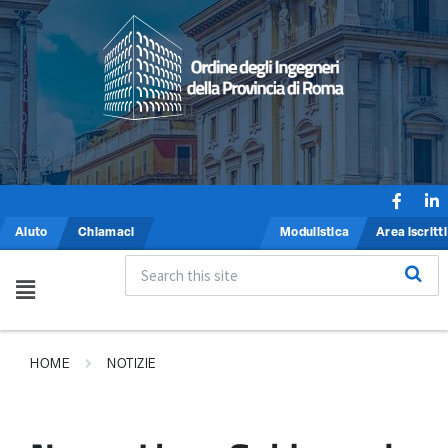
Aiuto
Chiamaci
Modulistica
Area iscritti
HOME
NOTIZIE