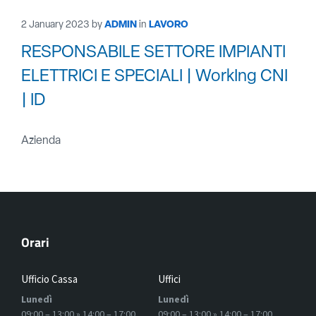
2 January 2023
by
ADMIN
in
LAVORO
RESPONSABILE SETTORE IMPIANTI
ELETTRICI E SPECIALI | WorkIng CNI
| ID
Azienda
Orari
Ufficio Cassa
Uffici
Lunedì
Lunedì
09:00 – 13:00 » 14:00 – 17:00
09:00 – 13:00 » 14:00 – 17:00