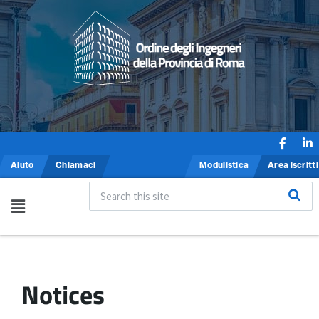
Aiuto
Chiamaci
Modulistica
Area iscritti
Notices