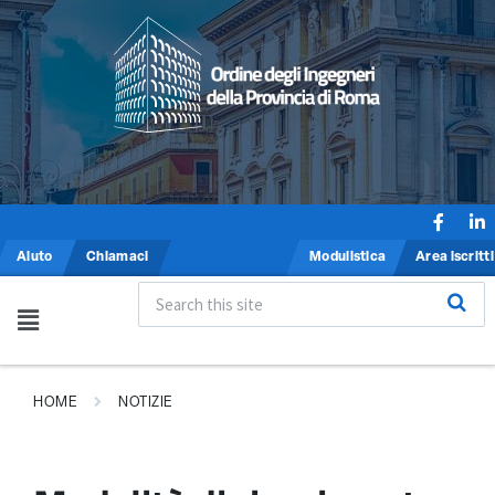
Aiuto
Chiamaci
Modulistica
Area iscritti
HOME
NOTIZIE