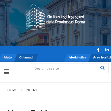
Aiuto
Chiamaci
Modulistica
Area iscritti
HOME
NOTIZIE