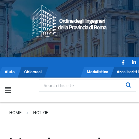
Aiuto
Chiamaci
Modulistica
Area iscritti
HOME
NOTIZIE