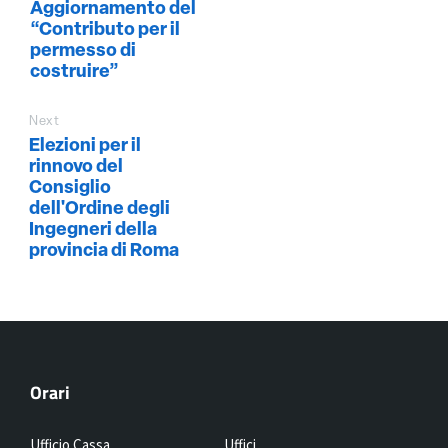
Aggiornamento del
“Contributo per il
permesso di
costruire”
Next
Elezioni per il
rinnovo del
Consiglio
dell'Ordine degli
Ingegneri della
provincia di Roma
Orari
Ufficio Cassa
Uffici