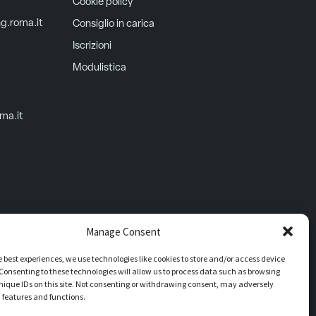
Cookie policy
ng.roma.it
Consiglio in carica
Iscrizioni
Modulistica
oma.it
Manage Consent
e best experiences, we use technologies like cookies to store and/or access device
Consenting to these technologies will allow us to process data such as browsing
nique IDs on this site. Not consenting or withdrawing consent, may adversely
n features and functions.