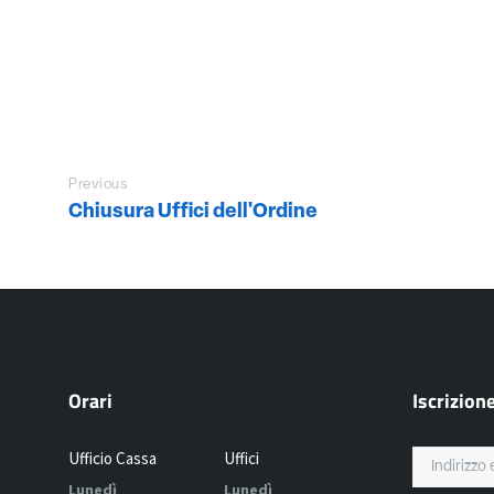
Previous
Chiusura Uffici dell'Ordine
Orari
Iscrizion
Ufficio Cassa
Uffici
Lunedì
Lunedì