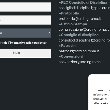
»PEC Consiglio di Disciplina
consigliodidisciplina1@pec.ordi
»Protocollo
protocollo@ording.roma.it
»Ufficio Stampa
comunicazione@ording.roma.it
»Consiglio di disciplina
consigliodidisciplina1@ording.r
ione
dell'informativa sulla newsletter
»Patrocini
patrocini@ording.roma.it
»Convenzioni
convenzioni@ording.roma.it
To provide th
information. 
behavior or u
affect certai