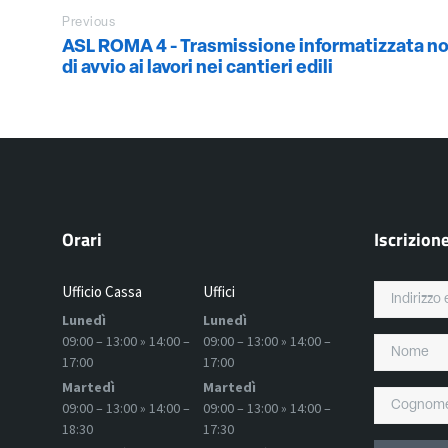
Previous
ASL ROMA 4 - Trasmissione informatizzata not
di avvio ai lavori nei cantieri edili
Orari
Iscrizion
Ufficio Cassa
Uffici
Lunedì
Lunedì
09:00 – 13:00 » 14:00 –
09:00 – 13:00 » 14:00 –
17:00
17:00
Martedì
Martedì
09:00 – 13:00 » 14:00 –
09:00 – 13:00 » 14:00 –
18:30
17:30