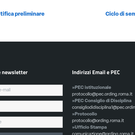
ifica preliminare
Ciclo di se
e newsletter
Indirizzi Email e PEC
»PEC istituzionale
protocollo@pec.ording.roma.it
»PEC Consiglio di Disciplina
consigliodidisciplina1@pec.ordi
»Protocollo
protocollo@ording.roma.it
»Ufficio Stampa
comunicazione@ording.roma.it