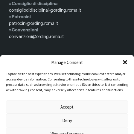
»Consiglio di disciplina
consigliodidisciplina1@ording.roma.it
»Patrocini
patrocini@ording.roma.it
»Convenzioni
convenzioni@ording.roma.it
Menù
Manage Consent
To provide the best experiences, we use technologies like cookies to store and/or
Privacy policy
access device information. Consenting to these technologies will allow us to
Cookie policy
process data such as browsing behavior or unique IDs on this site. Not consenting
or withdrawing consent, may adversely affect certain features and functions.
Consiglio in carica
Iscrizioni
Accept
Modulistica
Deny
Dati legali Piazza della Repubblica, 59 00185 – Roma Codice fiscale
View preferences