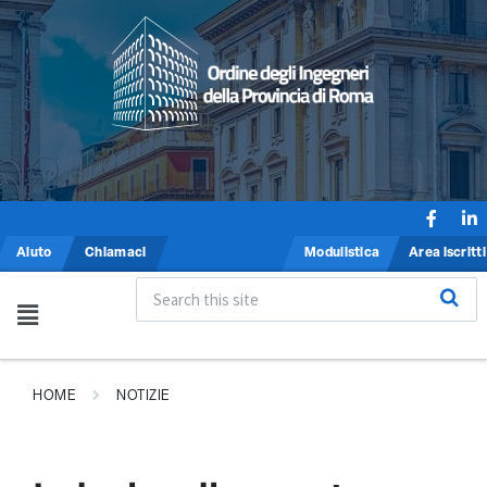
Aiuto
Chiamaci
Modulistica
Area iscritti
HOME
NOTIZIE