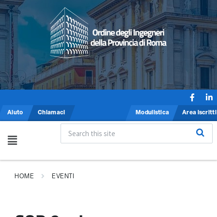
Aiuto
Chiamaci
Modulistica
Area iscritti
HOME
EVENTI