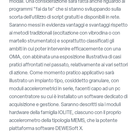
modali. Una considerazione sarà fatta anche riguardo ai
programmi “fai da te” che si stanno sviluppando sulla
scorta dell’utilizzo di script gratuiti e disponibili in rete.
Saranno messi in evidenza vantaggi e svantaggi rispetto
ai metodi tradizionali (eccitazione con vibrodina o con
martello strumentato) e soprattutto classificati gli
ambiti in cui poter intervenire efficacemente con una
OMA, con abbinata una esposizione illustrativa di casi
pratici affrontati nel passato, relativamente ai vari settori
di azione. Come momento pratico applicativo sarà
illustrato un impianto tipo, cosiddetto granulare, con
moduli accelerometrici in serie, facenti capo ad un pc
concentratore su cui è installato un software dedicato di
acquisizione e gestione. Saranno descritti sia i moduli
hardware della famiglia IOLITE, ciascuno con il proprio
accelerometro della tipologia MEMS, che la potente
piattaforma software DEWESoft X.