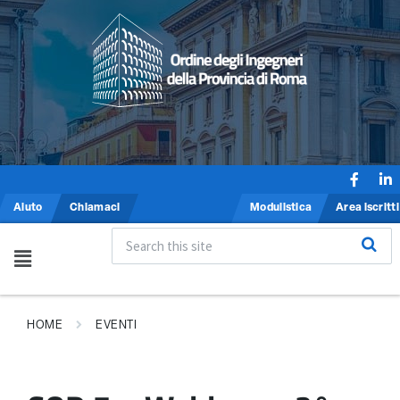
Aiuto
Chiamaci
Modulistica
Area iscritti
HOME
EVENTI