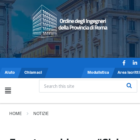
Aiuto
Chiamaci
Modulistica
Area iscritti
HOME
NOTIZIE