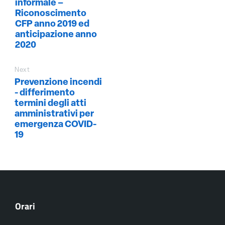
informale –
Riconoscimento
CFP anno 2019 ed
anticipazione anno
2020
Next
Prevenzione incendi
- differimento
termini degli atti
amministrativi per
emergenza COVID-
19
Orari