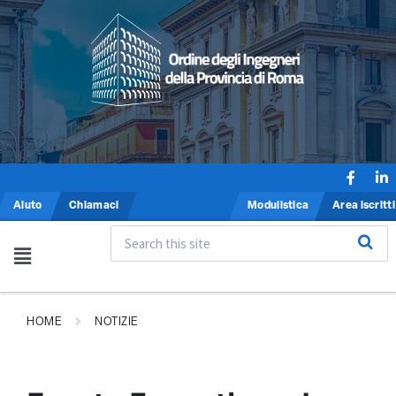
Aiuto
Chiamaci
Modulistica
Area iscritti
HOME
NOTIZIE