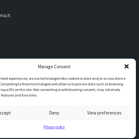
oma.it
Manage Consent
e best experiences, we use technologies like cookies to store and/or access device
Consenting to these technologies will allow us to process data such as browsing
nique IDs on this site. Not consenting or withdrawing consent, may adversely
n features and functions.
d’ufficio UFMV3C
ccept
Deny
View preferences
Privacy policy