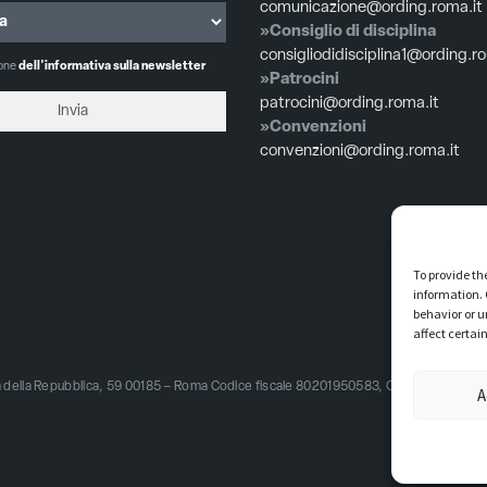
comunicazione@ording.roma.it
»Consiglio di disciplina
consigliodidisciplina1@ording.r
ione
dell'informativa sulla newsletter
»Patrocini
patrocini@ording.roma.it
»Convenzioni
convenzioni@ording.roma.it
To provide th
information. 
behavior or u
affect certai
zza della Repubblica, 59 00185 – Roma Codice fiscale 80201950583, Codice univoco 
A