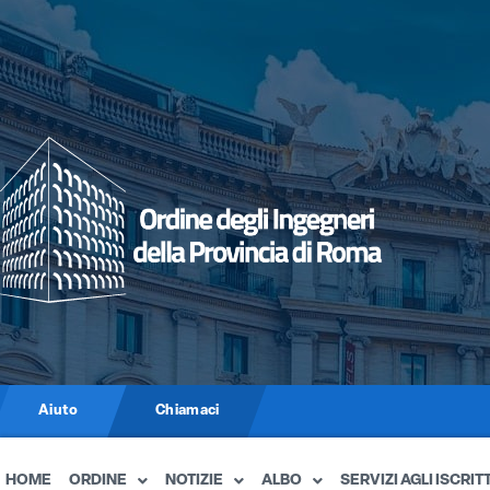
Aiuto
Chiamaci
HOME
ORDINE
NOTIZIE
ALBO
SERVIZI AGLI ISCRITT