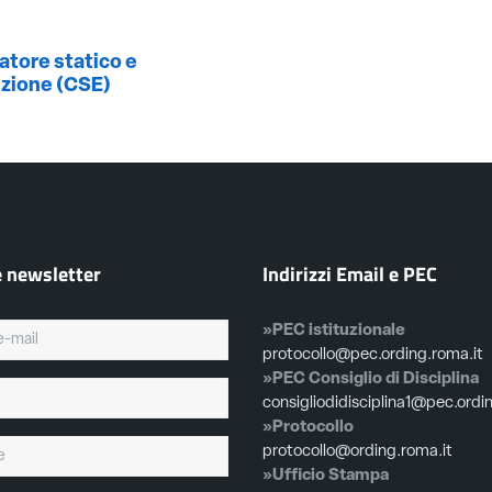
datore statico e
uzione (CSE)
e newsletter
Indirizzi Email e PEC
»PEC istituzionale
protocollo@pec.ording.roma.it
»PEC Consiglio di Disciplina
consigliodidisciplina1@pec.ordi
»Protocollo
protocollo@ording.roma.it
»Ufficio Stampa