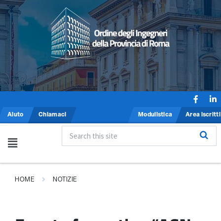
Aiuto
Chiamaci
Modulistica
Area iscritti
HOME
NOTIZIE