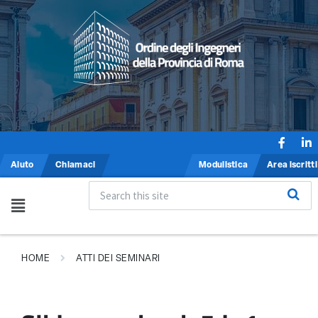
Aiuto
Chiamaci
Modulistica
Area iscritti
HOME
ATTI DEI SEMINARI