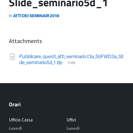
Slide_seminario5d_1
in
ATTI DEI SEMINARI 2018
Attachments
Pubblicare_questi_atti_seminario.I3a_5bFWD3a_Sli
9 MB
de_seminario5d_1.zip
Orari
Ufficio Cassa
Uffici
Lunedì
Lunedì