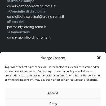
»Ufficio Stampa
comunicazione@ording.roma.it
»Consiglio di disciplina
consigliodidisciplina1@ording.roma.it
»Patrocini
patrocini@ording.roma.it
»Convenzioni
convenzioni@ording.roma.it
Menù
Manage Consent
To provide the best experiences, we use technologies like cookies to store and/or
Privacy policy
access device information. Consenting to these technologies will allow us to
Cookie policy
process data such as browsing behavior or unique IDs on this site. Not consenting
or withdrawing consent, may adversely affect certain features and functions.
Consiglio in carica
Iscrizioni
Accept
Modulistica
Deny