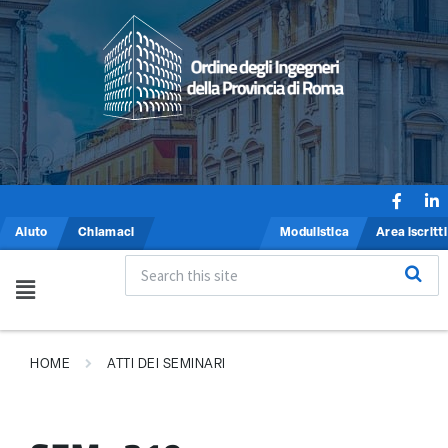
Aiuto
Chiamaci
Modulistica
Area iscritti
HOME
ATTI DEI SEMINARI