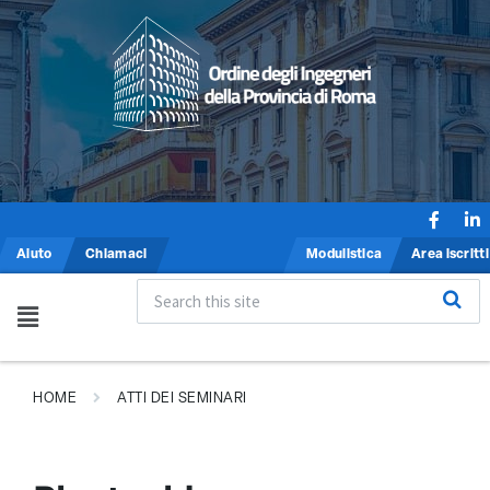
Aiuto
Chiamaci
Modulistica
Area iscritti
HOME
ATTI DEI SEMINARI