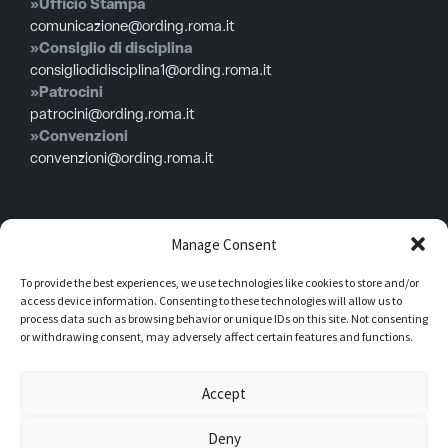
»Ufficio Stampa
comunicazione@ording.roma.it
»Consiglio di disciplina
consigliodidisciplina1@ording.roma.it
»Patrocini
patrocini@ording.roma.it
»Convenzioni
convenzioni@ording.roma.it
Menù
Manage Consent
To provide the best experiences, we use technologies like cookies to store and/or
Privacy policy
access device information. Consenting to these technologies will allow us to
Cookie policy
process data such as browsing behavior or unique IDs on this site. Not consenting
or withdrawing consent, may adversely affect certain features and functions.
Consiglio in carica
Iscrizioni
Accept
Modulistica
Deny