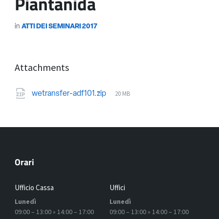
Piantanida
in
ATTI DEI SEMINARI 2017
Attachments
20 MB
wetransfer-adf101.zip
Orari
Ufficio Cassa
Uffici
Lunedì
Lunedì
09:00 – 13:00 » 14:00 – 17:00
09:00 – 13:00 » 14:00 – 17:00