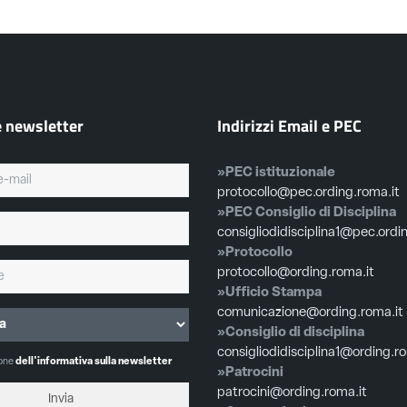
e newsletter
Indirizzi Email e PEC
»PEC istituzionale
protocollo@pec.ording.roma.it
»PEC Consiglio di Disciplina
consigliodidisciplina1@pec.ordi
»Protocollo
protocollo@ording.roma.it
»Ufficio Stampa
comunicazione@ording.roma.it
»Consiglio di disciplina
consigliodidisciplina1@ording.r
ione
dell'informativa sulla newsletter
»Patrocini
patrocini@ording.roma.it