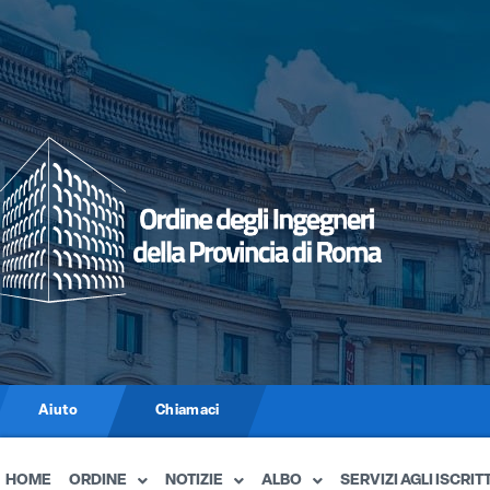
Aiuto
Chiamaci
HOME
ORDINE
NOTIZIE
ALBO
SERVIZI AGLI ISCRITT