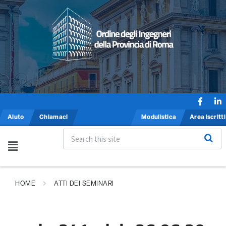
Aiuto
Chiamaci
Modulistica
Area iscritti
HOME
ATTI DEI SEMINARI