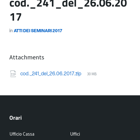
cod._241_del_26.06.20
17
in
ATTI DEI SEMINARI 2017
Attachments
30 MB
cod._241_del_26.06.2017.zip
Orari
Ufficio Cassa
Uffici