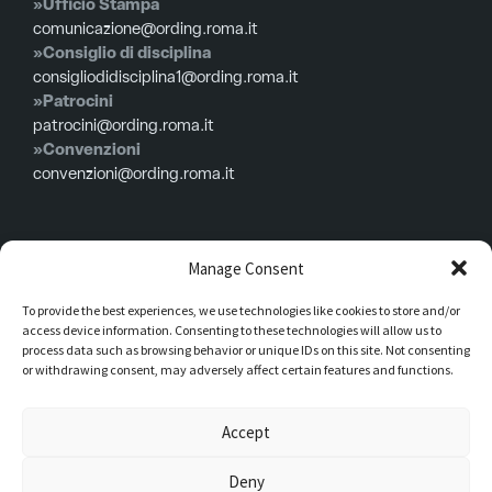
»Ufficio Stampa
comunicazione@ording.roma.it
»Consiglio di disciplina
consigliodidisciplina1@ording.roma.it
»Patrocini
patrocini@ording.roma.it
»Convenzioni
convenzioni@ording.roma.it
Menù
Manage Consent
To provide the best experiences, we use technologies like cookies to store and/or
Privacy policy
access device information. Consenting to these technologies will allow us to
Cookie policy
process data such as browsing behavior or unique IDs on this site. Not consenting
or withdrawing consent, may adversely affect certain features and functions.
Consiglio in carica
Iscrizioni
Accept
Modulistica
Deny