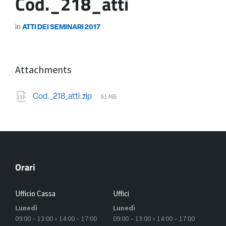
Cod._218_atti
in
ATTI DEI SEMINARI 2017
Attachments
61 MB
Cod._218_atti.zip
Orari
Ufficio Cassa
Uffici
Lunedì
Lunedì
09:00 – 13:00 » 14:00 – 17:00
09:00 – 13:00 » 14:00 – 17:00