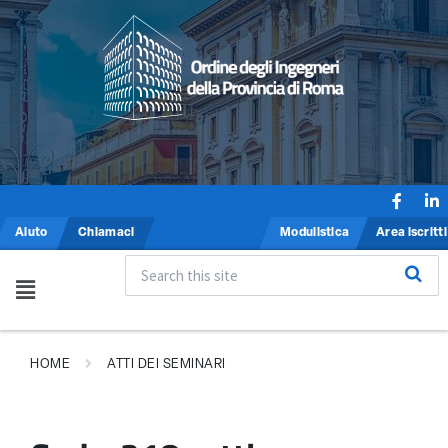
Aiuto
Chiamaci
Modulistica
Area iscritti
HOME
ATTI DEI SEMINARI