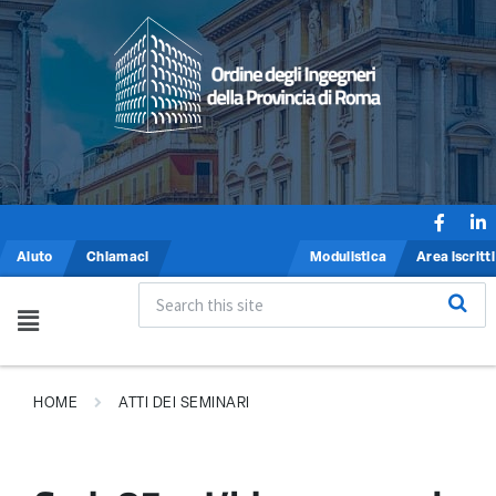
Aiuto
Chiamaci
Modulistica
Area iscritti
HOME
ATTI DEI SEMINARI